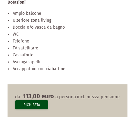
Dotazioni
Ampio balcone
Ulteriore zona living
Doccia e/o vasca da bagno
WC
Telefono
TV satellitare
Cassaforte
Asciugacapelli
Accappatoio con ciabattine
113,00 euro
da
a persona
incl. mezza pensione
RICHIESTA