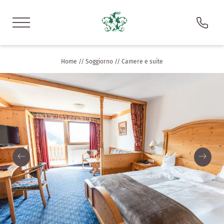
DE
IT
EN
Home
//
Soggiorno
//
Camere e suite
Hotel Oberlehenhof
Soggiorno
Camere e suite
Offerte
Servizi inclusi
Buoni regali
Richiesta