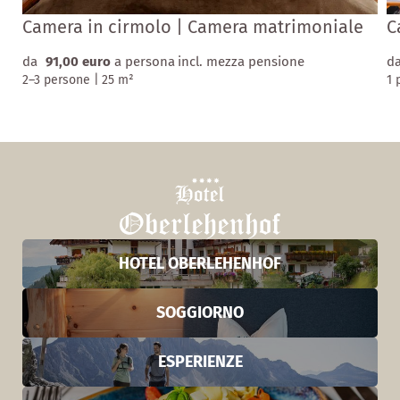
Camera in cirmolo | Camera matrimoniale
C
da
91,00 euro
a persona
incl. mezza pensione
d
2–3 persone
|
25 m²
1 
HOTEL OBERLEHENHOF
SOGGIORNO
ESPERIENZE