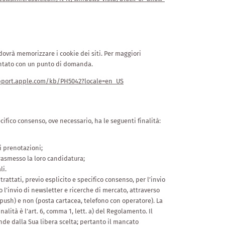
 dovrà memorizzare i cookie dei siti. Per maggiori
sentato con un punto di domanda.
pport.apple.com/kb/PH5042?locale=en_US
ifico consenso, ove necessario, ha le seguenti finalità:
i prenotazioni;
trasmesso la loro candidatura;
li.
trattati, previo esplicito e specifico consenso, per l’invio
l’invio di newsletter e ricerche di mercato, attraverso
push) e non (posta cartacea, telefono con operatore). La
nalità è l’art. 6, comma 1, lett. a) del Regolamento. Il
nde dalla Sua libera scelta; pertanto il mancato