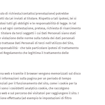
modulo di richiesta/contatto/prenotazione) potrebbe
i da Lei inviati al titolare. Rispetto a tali ipotesi, lei si
 tutti gli obblighi e le responsabilità di legge. In tal
o ad ogni contestazione, pretesa, richiesta di risarcimento
itolare da terzi soggetti i cui Dati Personali siano stati
 in violazione delle norme sulla tutela dei dati personali
 trattasse Dati Personali di terzi nell'utilizzo del Sito,
ponsabilità - che tale particolare ipotesi di trattamento
 del Regolamento che legittima il trattamento delle
agina web e tramite il browser vengono memorizzati sul disco
i informazioni sulla pagina per un periodo di tempo
enziali per il funzionamento del sito, come i cookie per la
vi sono i cosiddetti analytics cookie, che raccolgono
web e sul percorso dei visitatori per raggiungere il sito. I
zione effettuata (ad esempio le impostazioni di filtro