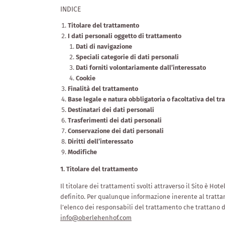
INDICE
Titolare del trattamento
I dati personali oggetto di trattamento
Dati di navigazione
Speciali categorie di dati personali
Dati forniti volontariamente dall’interessato
Cookie
Finalità del trattamento
Base legale e natura obbligatoria o facoltativa del t
Destinatari dei dati personali
Trasferimenti dei dati personali
Conservazione dei dati personali
Diritti dell’interessato
Modifiche
1. Titolare del trattamento
Il titolare dei trattamenti svolti attraverso il Sito è H
definito. Per qualunque informazione inerente al trattam
l’elenco dei responsabili del trattamento che trattano da
info@oberlehenhof.com