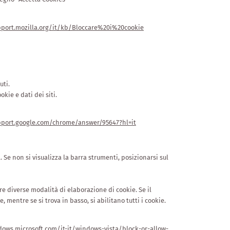
pport.mozilla.org/it/kb/Bloccare%20i%20cookie
uti.
kie e dati dei siti.
pport.google.com/chrome/answer/95647?hl=it
 Se non si visualizza la barra strumenti, posizionarsi sul
re diverse modalità di elaborazione di cookie. Se il
ie, mentre se si trova in basso, si abilitano tutti i cookie.
dows.microsoft.com/it-it/windows-vista/block-or-allow-