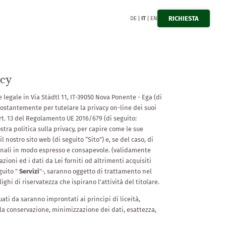
RICHIESTA
DE
IT
EN
icy
legale in Via Städtl 11, IT-39050 Nova Ponente - Ega (di
stantemente per tutelare la privacy on-line dei suoi
rt. 13 del Regolamento UE 2016/679 (di seguito:
stra politica sulla privacy, per capire come le sue
nostro sito web (di seguito “Sito”) e, se del caso, di
onali in modo espresso e consapevole. (validamente
zioni ed i dati da Lei forniti od altrimenti acquisiti
eguito "
Servizi
"-, saranno oggetto di trattamento nel
hi di riservatezza che ispirano l'attività del titolare.
ti da saranno improntati ai principi di liceità,
lla conservazione, minimizzazione dei dati, esattezza,