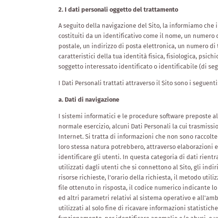
2. I dati personali oggetto del trattamento
A seguito della navigazione del Sito, la informiamo che i
costituiti da un identificativo come il nome, un numero d
postale, un indirizzo di posta elettronica, un numero di 
caratteristici della tua identità fisica, fisiologica, psic
soggetto interessato identificato o identificabile (di seg
I Dati Personali trattati attraverso il Sito sono i seguenti
a. Dati di navigazione
I sistemi informatici e le procedure software preposte a
normale esercizio, alcuni Dati Personali la cui trasmissi
Internet. Si tratta di informazioni che non sono raccolte
loro stessa natura potrebbero, attraverso elaborazioni e
identificare gli utenti. In questa categoria di dati rient
utilizzati dagli utenti che si connettono al Sito, gli ind
risorse richieste, l'orario della richiesta, il metodo util
file ottenuto in risposta, il codice numerico indicante lo 
NO
ESPERIENZE
ed altri parametri relativi al sistema operativo e all'a
utilizzati al solo fine di ricavare informazioni statistich
Catinaccio e Latemar