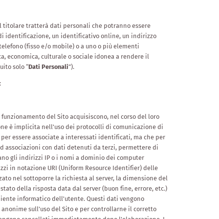
l titolare tratterà dati personali che potranno essere
i identificazione, un identificativo online, un indirizzo
telefono (fisso e/o mobile) o a uno o più elementi
hica, economica, culturale o sociale idonea a rendere il
uito solo “
Dati
Personali
”).
:
l funzionamento del Sito acquisiscono, nel corso del loro
one è implicita nell'uso dei protocolli di comunicazione di
 per essere associate a interessati identificati, ma che per
d associazioni con dati detenuti da terzi, permettere di
rano gli indirizzi IP o i nomi a dominio dei computer
irizzi in notazione URI (Uniform Resource Identifier) delle
izzato nel sottoporre la richiesta al server, la dimensione del
stato della risposta data dal server (buon fine, errore, etc.)
GUSTO
mbiente informatico dell'utente. Questi dati vengono
e anonime sull'uso del Sito e per controllarne il corretto
Degustazioni di vini con Dominik