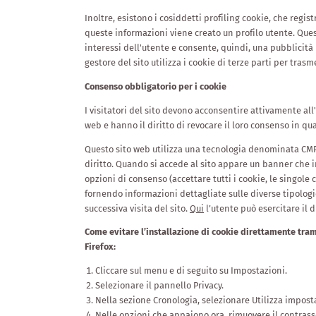
Inoltre, esistono i cosiddetti profiling cookie, che regis
queste informazioni viene creato un profilo utente. Ques
interessi dell'utente e consente, quindi, una pubblicità p
gestore del sito utilizza i cookie di terze parti per tras
Consenso obbligatorio per i cookie
I visitatori del sito devono acconsentire attivamente all
web e hanno il diritto di revocare il loro consenso in q
Questo sito web utilizza una tecnologia denominata C
diritto. Quando si accede al sito appare un banner che in
opzioni di consenso (accettare tutti i cookie, le singole
fornendo informazioni dettagliate sulle diverse tipologie
successiva visita del sito.
Qui
l’utente può esercitare il d
Come evitare l’installazione di cookie direttamente tra
Firefox:
Cliccare sul menu e di seguito su Impostazioni.
Selezionare il pannello Privacy.
Nella sezione Cronologia, selezionare Utilizza impost
Nelle opzioni che appaiono ora, rimuovere il contras