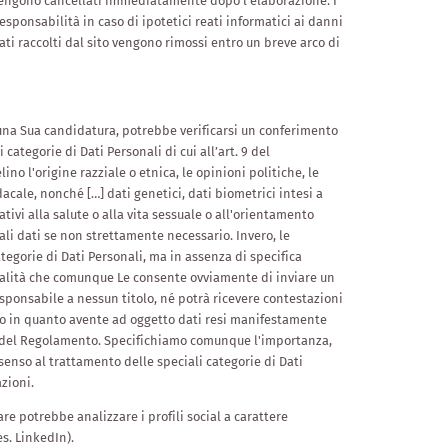
vengono cancellati immediatamente dopo l'elaborazione. I
Dal nostro orto
esponsabilità in caso di ipotetici reati informatici ai danni
 dati raccolti dal sito vengono rimossi entro un breve arco di
Serate barbecue
r una Sua candidatura, potrebbe verificarsi un conferimento
 categorie di Dati Personali di cui all’art. 9 del
no l'origine razziale o etnica, le opinioni politiche, le
dacale, nonché […] dati genetici, dati biometrici intesi a
tivi alla salute o alla vita sessuale o all'orientamento
ali dati se non strettamente necessario. Invero, le
tegorie di Dati Personali, ma in assenza di specifica
tualità che comunque Le consente ovviamente di inviare un
responsabile a nessun titolo, né potrà ricevere contestazioni
ito in quanto avente ad oggetto dati resi manifestamente
(e) del Regolamento. Specifichiamo comunque l'importanza,
senso al trattamento delle speciali categorie di Dati
zioni.
lare potrebbe analizzare i profili social a carattere
s. LinkedIn).