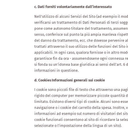
c. Dati forniti volontariamente dall’interessato
Nell'utilizzo di alcuni Servizi del Sito (ad esempio il 
verificarsi un trattamento di Dati Personali di terzi soggett
pone come autonomo titolare del trattamento, assumendosi
senso, conferisce sul punto la più ampia manleva rispett
del danno da trattamento, ecc. che dovesse pervenire al t
trattati attraverso il suo utilizzo delle funzioni del Sito
applicabili. In ogni caso, qualora fornisse o in altro modo
garantisce fin da ora - assumendosene ogni connessa res
si fonda su un’idonea base giuridica ai sensi dell’art. 6
informazioni in questione.
d. Cookies
Informazioni generali sui cookie
I cookie sono piccoli file di testo che attraverso una p
rigido del computer per memorizzare piccole quantità d
limitato. Esistono diversi tipi di cookie. Alcuni sono ess
navigazione o i cookie del carrello della spesa. Inoltre, 
informazioni ad esempio sul numero di visitatori del sito 
cookie funzionali consentono al sito di ricordare la sele
selezionate o l’impostazione della lingua di un sito).