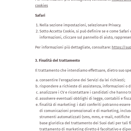
cookies
Safari
Nella sezione impostazioni, selezionare Privacy.
Sotto Accetta Cookie, si può definire se e come Safari
informazioni, cliccare sul pannello di aiuto, rappre
Per informazioni più dettagliate, consultare:
https://su
3. Finalità del trattamento
Il trattamento che intendiamo effettuare, dietro suo spec
consentire l'erogazione dei Servizi da lei richiesti;
rispondere a richieste di assistenza, informazioni o d
analizzare i CV e ricontattare i candidati che hanno 
assolvere eventuali obblighi di legge, contabili e fisca
finalità di marketing: i dati conferiti potranno essere 
di comunicazioni promozionali e di marketing, incluso 
strumenti automatizzati (sms, mms, e-mail, notifiche 
base giuridica del trattamento dei Suoi dati per tali fi
trattamento di marketing diretto è facoltativo e dipe