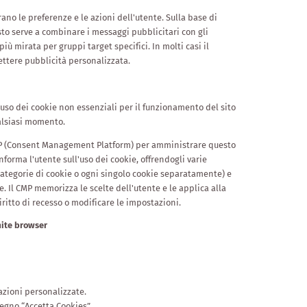
trano le preferenze e le azioni dell'utente. Sulla base di
to serve a combinare i messaggi pubblicitari con gli
iù mirata per gruppi target specifici. In molti casi il
mettere pubblicità personalizzata.
'uso dei cookie non essenziali per il funzionamento del sito
ualsiasi momento.
MP (Consent Management Platform) per amministrare questo
forma l'utente sull'uso dei cookie, offrendogli varie
 categorie di cookie o ogni singolo cookie separatamente) e
. Il CMP memorizza le scelte dell'utente e le applica alla
iritto di recesso o modificare le impostazioni.
mite browser
azioni personalizzate.
segno “Accetta Cookies”