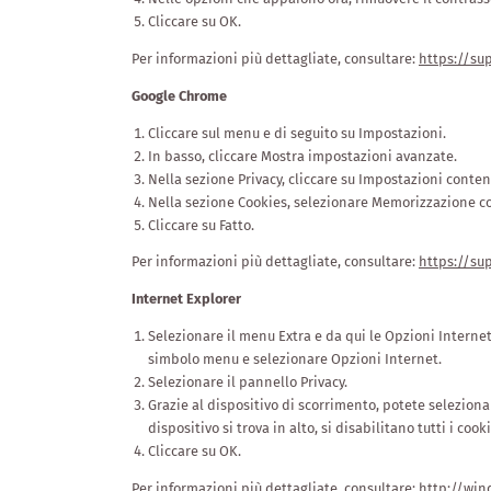
Cliccare su OK.
Per informazioni più dettagliate, consultare:
https://su
Google Chrome
Cliccare sul menu e di seguito su Impostazioni.
In basso, cliccare Mostra impostazioni avanzate.
Nella sezione Privacy, cliccare su Impostazioni conten
Nella sezione Cookies, selezionare Memorizzazione coo
Cliccare su Fatto.
Per informazioni più dettagliate, consultare:
https://su
Internet Explorer
Selezionare il menu Extra e da qui le Opzioni Internet.
simbolo menu e selezionare Opzioni Internet.
Selezionare il pannello Privacy.
Grazie al dispositivo di scorrimento, potete seleziona
dispositivo si trova in alto, si disabilitano tutti i cook
Cliccare su OK.
Per informazioni più dettagliate, consultare:
http://win