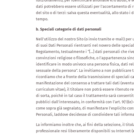
funzionamento, per identificare anomalie e/o abusi, e 
Estate a 1.180 m
dati potrebbero essere utilizzati per l'accertamento di r
del sito o di terzi: salva questa eventualità, allo stato i
Emozioni invernali
tempo.
Attività all’Oberlehenhof
b. Speciali categorie di dati personali
Attrazioni e distanze
Nell'utilizzo del nostro Sito (o invio tramite e-mail) pe
ll
di suoi Dati Personali rientranti nel novero delle speciali
Regolamento, testualmente i “[…] dati personali che riveli
convinzioni religiose o filosofiche, o l'appartenenza sin
identificare in modo univoco una persona fisica, dati rela
sessuale della persona”. La invitiamo a non pubblicare t
ricordiamo che a fronte della trasmissione di speciali ca
manifestazione del consenso a trattare tali dati (even
curriculum vitae), il titolare non potrà essere ritenuto 
di sorta, poiché in tal caso il trattamento sarà consent
pubblici dall'interessato, in conformità con l’art. 9(1)
come sopra già segnalato, di manifestare l’esplicito con
Personali, laddove decidesse di condividere tali informa
La informiamo inoltre che, ai fini della selezione, il tito
professionale resi liberamente disponibili su Internet (e