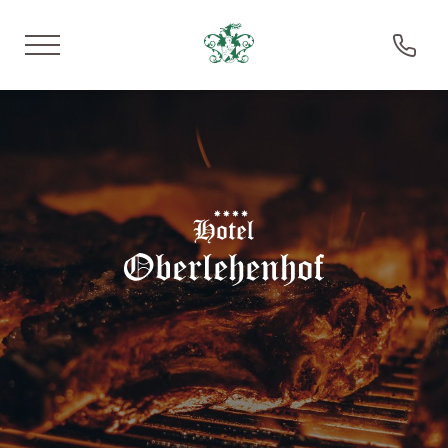
DE
IT
EN
Hotel Oberlehenhof
Soggiorno
Esperienze
Gusto
Degustazioni di vini con Dominik