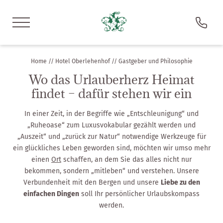
DE
IT
EN
Home
//
Hotel Oberlehenhof
//
Gastgeber und Philosophie
Wo das Urlauberherz Heimat
Hotel Oberlehenhof
findet – dafür stehen wir ein
Gastgeber und Philosophie
In einer Zeit, in der Begriffe wie „Entschleunigung“ und
„Ruheoase“ zum Luxusvokabular gezählt werden und
Ruhepunkt Oberlehenhof
„Auszeit“ und „zurück zur Natur“ notwendige Werkzeuge für
ein glückliches Leben geworden sind, möchten wir umso mehr
FAQ
einen
Ort
schaffen, an dem Sie das alles nicht nur
Pool & Sauna
bekommen, sondern „mitleben“ und verstehen. Unsere
Verbundenheit mit den Bergen und unsere
Liebe zu den
Wohnen
einfachen Dingen
soll Ihr persönlicher Urlaubskompass
werden.