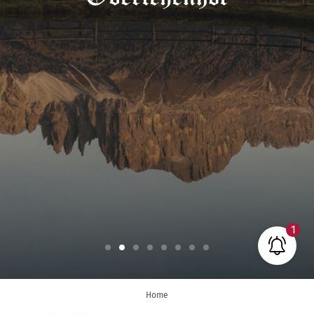
Aus Rücksicht auf unsere Gäste
mit
Tierhaarallergie
können wir
leider
keine Haustiere
aufnehmen.
Wir bitten um Ihr Verständnis.
1
Home