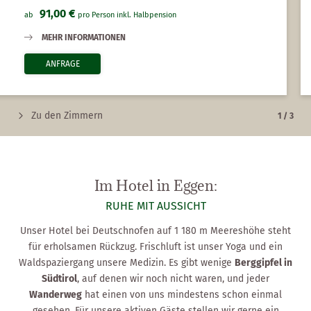
91,00 €
ab
pro Person
inkl. Halbpension
MEHR INFORMATIONEN
ANFRAGE
Zu den Zimmern
1
/
3
Im Hotel in Eggen:
RUHE MIT AUSSICHT
Unser Hotel bei Deutschnofen auf 1 180 m Meereshöhe steht
für erholsamen Rückzug. Frischluft ist unser Yoga und ein
Waldspaziergang unsere Medizin. Es gibt wenige
Berggipfel in
Südtirol
, auf denen wir noch nicht waren, und jeder
Wanderweg
hat einen von uns mindestens schon einmal
gesehen. Für unsere aktiven Gäste stellen wir gerne ein