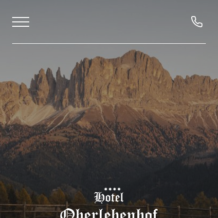
DE
IT
EN
Hotel Oberlehenhof
Wohnen
Erleben
Genießen