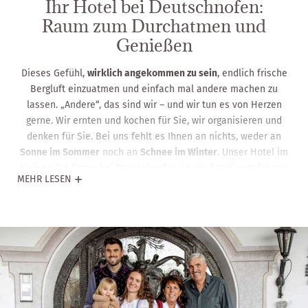
Ihr Hotel bei Deutschnofen:
Raum zum Durchatmen und
Genießen
Dieses Gefühl,
wirklich angekommen zu sein
, endlich frische
Bergluft einzuatmen und einfach mal andere machen zu
lassen. „Andere“, das sind wir – und wir tun es von Herzen
gerne. Wir ernten und kochen für Sie, wir organisieren und
denken für Sie. Bei uns fehlt es Ihnen an nichts, weder an
Sonne im Sommer
noch an
Schnee im Winter
. Unser Hotel im
kleinen Ort Eggen bei Deutschnofen ist ein familiengeführtes
MEHR LESEN
Haus mit Tradition.